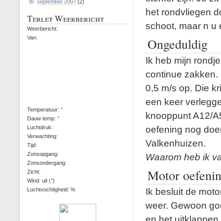
september 2007
(2)
het rondvliegen d
Terlet Weerbericht
schoot, maar n u 
Weerbericht:
Van:
Ongeduldig
Ik heb mijn rondj
continue zakken. 
0,5 m/s op. Die k
een keer verleggen
Temperatuur: °
knooppunt A12/A50
Dauw temp: °
oefening nog doen
Luchtdruk:
Verwachting:
Valkenhuizen.
Tijd:
Zonsopgang:
Waarom heb ik va
Zonsondergang:
Motor oefeni
Zicht:
Wind: uit (°)
Ik besluit de mot
Luchtvochtigheid: %
weer. Gewoon goed
en het uitklappen