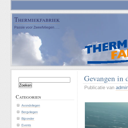
Thermiekfabriek
Passie voor Zweefvliegen…..
Gevangen in
Zoeken
naar:
Publicatie van
admi
Categorien
Avondvliegen
Bergvliegen
Bijzonder
Events