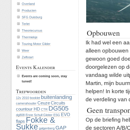
Overland
Producten
SFG Duisburg
Terlet
Opbouwen
Theoriecursus
Thermiekje
Ik had wel een a
Touring Motor Glider
alleen opbouwen is
Weer
Zelfstart
gewoon goed doen
doorgelezen op de
Events Kalender
vandaag wilde uit
Events are coming soon, stay
tuned!
Martin, mijn buur
Trefwoorden
helpen! In korte t
buitenlanding
12v
2010
booklet
de verdeling van 
Ceuze
Circuits
camerahouder
DG505
Geen transpon
countour HD
CTR
EVO
dg808
Erste Schull Gleiter
ESG
Fokke &
Op de briefing h
flaps
Sukke
de sectoren A/B/C
GAP
galgenberg