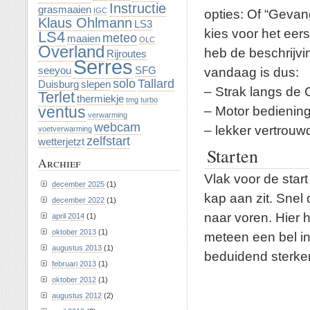
Instructie
grasmaaien
IGC
opties: Of “Gevan
Klaus Ohlmann
LS3
kies voor het eers
LS4
meteo
maaien
OLC
Overland
heb de beschrijvi
Rijroutes
Serres
vandaag is dus:
seeyou
SFG
solo
Tallard
Duisburg
slepen
– Strak langs de 
Terlet
thermiekje
tmg
turbo
ventus
– Motor bediening
verwarming
webcam
– lekker vertrouw
voetverwarming
zelfstart
wetterjetzt
Starten
Archief
Vlak voor de start
december 2025
(1)
kap aan zit. Snel
december 2022
(1)
naar voren. Hier ho
april 2014
(1)
oktober 2013
(1)
meteen een bel in
augustus 2013
(1)
beduidend sterker
februari 2013
(1)
oktober 2012
(1)
augustus 2012
(2)