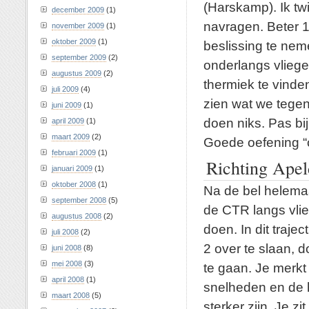
(Harskamp). Ik twi
december 2009
(1)
navragen. Beter 
november 2009
(1)
oktober 2009
(1)
beslissing te nem
september 2009
(2)
onderlangs vliege
augustus 2009
(2)
thermiek te vinde
juli 2009
(4)
zien wat we tege
juni 2009
(1)
doen niks. Pas bij
april 2009
(1)
maart 2009
(2)
Goede oefening “
februari 2009
(1)
Richting Ape
januari 2009
(1)
oktober 2008
(1)
Na de bel helemaa
september 2008
(5)
de CTR langs vlie
augustus 2008
(2)
doen. In dit traje
juli 2008
(2)
2 over te slaan, 
juni 2008
(8)
mei 2008
(3)
te gaan. Je merkt 
april 2008
(1)
snelheden en de h
maart 2008
(5)
sterker zijn. Je zi